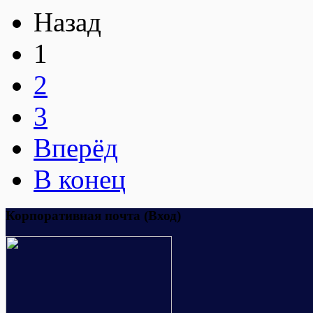
Назад
1
2
3
Вперёд
В конец
Корпоративная почта (Вход)