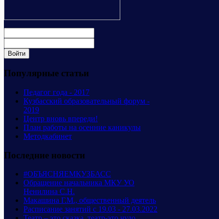
Популярные статьи
Педагог года - 2017
Кузбасский образовательный форум -
2019
Центр вновь впереди!
План работы на осенние каникулы
Методкабинет
Последние новости
#ОБЪЯСНЯЕМКУЗБАСС
Обращение начальника МКУ УО
Ненилина С.Н.
Макашина Г.М., общественный деятель
Расписание занятий с 19.03 - 27.03.2022
Театр – это сказка, театр-это чудо