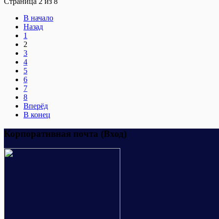
Страница 2 из 8
В начало
Назад
1
2
3
4
5
6
7
8
Вперёд
В конец
Корпоративная почта (Вход)