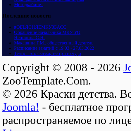
Методкабинет
Последние новости
#ОБЪЯСНЯЕМКУЗБАСС
Обращение начальника МКУ УО
Ненилина С.Н.
Макашина Г.М., общественный деятель
Расписание занятий с 19.03 - 27.03.2022
Театр – это сказка, театр-это чудо
Copyright © 2008 - 2026
J
ZooTemplate.Com.
© 2026 Краски детства. В
Joomla!
- бесплатное прог
распространяемое по лиц