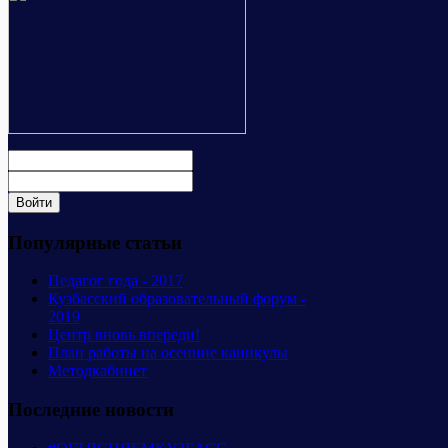
Популярные статьи
Педагог года - 2017
Кузбасский образовательный форум -
2019
Центр вновь впереди!
План работы на осенние каникулы
Методкабинет
Последние новости