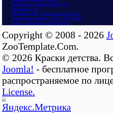
#ОБЪЯСНЯЕМКУЗБАСС
Обращение начальника МКУ УО
Ненилина С.Н.
Макашина Г.М., общественный деятель
Расписание занятий с 19.03 - 27.03.2022
Театр – это сказка, театр-это чудо
Copyright © 2008 - 2026
J
ZooTemplate.Com.
© 2026 Краски детства. В
Joomla!
- бесплатное прог
распространяемое по лиц
License.