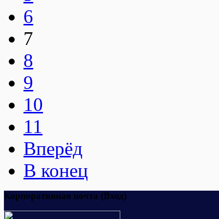
6
7
8
9
10
11
Вперёд
В конец
Корпоративная почта (Вход)