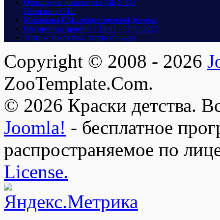
Обращение начальника МКУ УО
Ненилина С.Н.
Макашина Г.М., общественный деятель
Расписание занятий с 19.03 - 27.03.2022
Театр – это сказка, театр-это чудо
Copyright © 2008 - 2026
J
ZooTemplate.Com.
© 2026 Краски детства. В
Joomla!
- бесплатное прог
распространяемое по лиц
License.