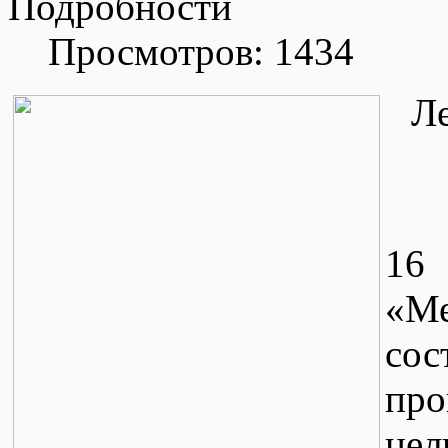
Подробности
Просмотров: 1434
Ле
16 
«М
сос
пр
цел