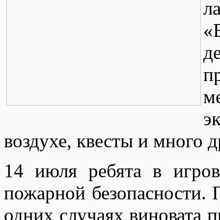
л
«
д
п
м
э
воздухе, квесты и много д
14 июля ребята в игро
пожарной безопасности. 
одних случаях виновата п