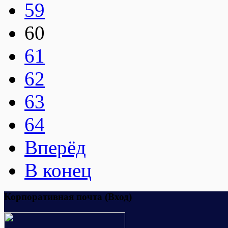
59
60
61
62
63
64
Вперёд
В конец
Корпоративная почта (Вход)