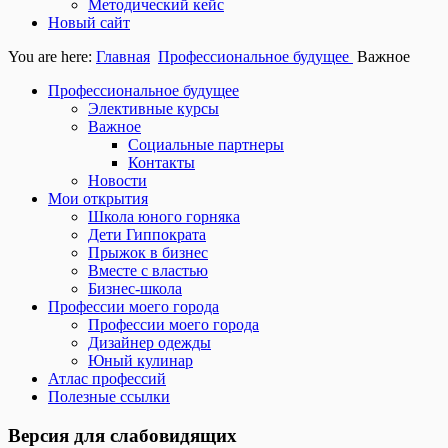
Методический кейс
Новый сайт
You are here:
Главная
Профессиональное будущее
Важное
Профессиональное будущее
Элективные курсы
Важное
Социальные партнеры
Контакты
Новости
Мои открытия
Школа юного горняка
Дети Гиппократа
Прыжок в бизнес
Вместе с властью
Бизнес-школа
Профессии моего города
Профессии моего города
Дизайнер одежды
Юный кулинар
Атлас профессий
Полезные ссылки
Версия для слабовидящих