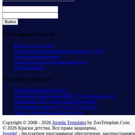
Популярные статьи
Педагог года - 2017
Кузбасский образовательный форум - 2019
Центр вновь впереди!
План работы на осенние каникулы
Методкабинет
Последние новости
#ОБЪЯСНЯЕМКУЗБАСС
Обращение начальника МКУ УО Ненилина С.Н.
Макашина Г.М., общественный деятель
Расписание занятий с 19.03 - 27.03.2022
Театр – это сказка, театр-это чудо
Copyright © 2008 - 2026
Joomla Templates
by ZooTemplate.Com.
© 2026 Краски детства. Все права защищены.
Joomla!
- бесплатное программное обеспечение, распространяе