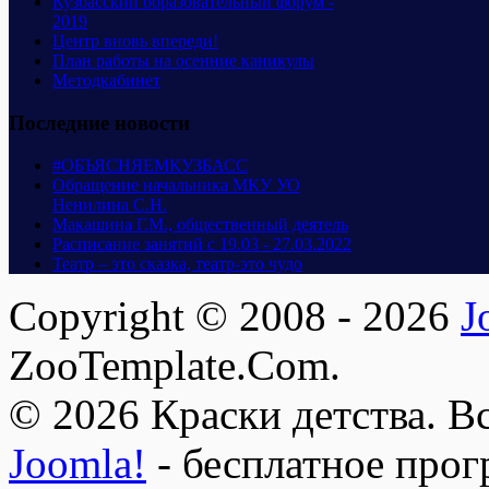
Кузбасский образовательный форум -
2019
Центр вновь впереди!
План работы на осенние каникулы
Методкабинет
Последние новости
#ОБЪЯСНЯЕМКУЗБАСС
Обращение начальника МКУ УО
Ненилина С.Н.
Макашина Г.М., общественный деятель
Расписание занятий с 19.03 - 27.03.2022
Театр – это сказка, театр-это чудо
Copyright © 2008 - 2026
J
ZooTemplate.Com.
© 2026 Краски детства. В
Joomla!
- бесплатное прог